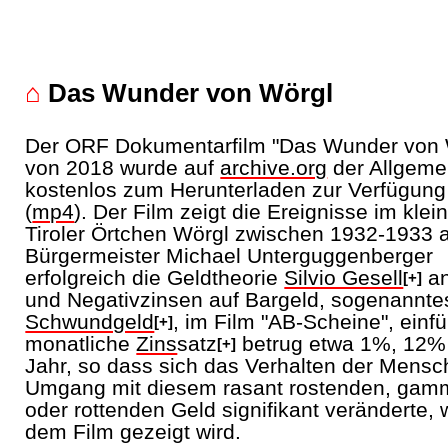
⌂
Das Wunder von Wörgl
Der ORF Dokumentarfilm "Das Wunder von 
von 2018 wurde auf
archive.org
der Allgeme
kostenlos zum Herunterladen zur Verfügung 
(
mp4
). Der Film zeigt die Ereignisse im klei
Tiroler Örtchen Wörgl zwischen 1932-1933 a
Bürgermeister Michael Unterguggenberger
erfolgreich die Geldtheorie
Silvio Gesell
an
[+]
und Negativzinsen auf Bargeld, sogenannte
Schwundgeld
, im Film "AB-Scheine", einfü
[+]
monatliche
Zins
satz
betrug etwa 1%, 12%
[+]
Jahr, so dass sich das Verhalten der Mensc
Umgang mit diesem rasant rostenden, gam
oder rottenden Geld signifikant veränderte, 
dem Film gezeigt wird.