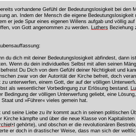
ereits vorhandene Gefühl der Bedeutungslosigkeit bei den Me
ösung an. Indem der Mensch die eigene Bedeutungslosigkeit 
m er jede Spur eines eigenen Willens aufgab und völlig auf 
 hoffen, von Gott angenommen zu werden.
Luthers
Beziehung zu
aubensauffassung:
 du dich mit deiner Bedeutungslosigkeit abfindest, dann ist 
tten. Wenn du dein individuelles Selbst mit allen seinen Mäng
befreist Du Dich von dem Gefühl deiner Nichtigkeit und kan
schen zwar von der Autorität der Kirche befreit, doch veranla
ät zu unterwerfen, einem Gott, der auf der völligen Unterwe
lbst als wesentlicher Vorbedingung zur Erlösung bestand.
Lu
Bedingung der völligen Unterwerfung geliebt, eine Lösung, 
 Staat und »Führer« vieles gemein hat.
ät und seine Liebe zu ihr kommt auch in seinen politischen
r Kirche kämpfte und über die neue Klasse von Kapitalisten
rchie
gehörte), und obschon er die revolutionären Bestreb
[+]
erte er doch in drastischer Weise, dass man sich der weltlic