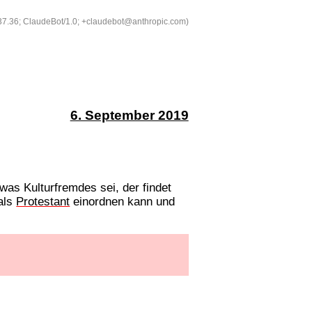
537.36; ClaudeBot/1.0; +claudebot@anthropic.com)
6. September 2019
was Kulturfremdes sei, der findet
als
Protestant
einordnen kann und