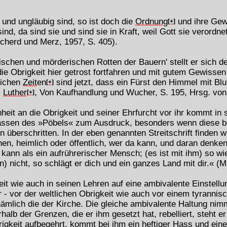
nd ungläubig sind, so ist doch die
Ordnung
und ihre Gewa
[+]
ind, da sind sie und sind sie in Kraft, weil Gott sie verordne
cherd und Merz, 1957, S. 405).
rischen und mörderischen Rotten der Bauern' stellt er sich d
 die Obrigkeit hier getrost fortfahren und mit gutem Gewisse
lichen
Zeit
en
sind jetzt, dass ein Fürst den Himmel mit Bl
[+]
.
Luther
, Von Kaufhandlung und Wucher, S. 195, Hrsg. von 
[+]
heit an die Obrigkeit und seiner Ehrfurcht vor ihr kommt in
assen des »Pöbels« zum Ausdruck, besonders wenn diese bei
erschritten. In der eben genannten Streitschrift finden wi
en, heimlich oder öffentlich, wer da kann, und daran denken,
 kann als ein aufrührerischer Mensch; (es ist mit ihm) so w
n) nicht, so schlägt er dich und ein ganzes Land mit dir.« (
it wie auch in seinen Lehren auf eine ambivalente Einstellung
r - vor der weltlichen Obrigkeit wie auch vor einem tyrannis
 - nämlich die der Kirche. Die gleiche ambivalente Haltung n
halb der Grenzen, die er ihm gesetzt hat, rebelliert, steht e
igkeit aufbegehrt, kommt bei ihm ein heftiger Hass und ein