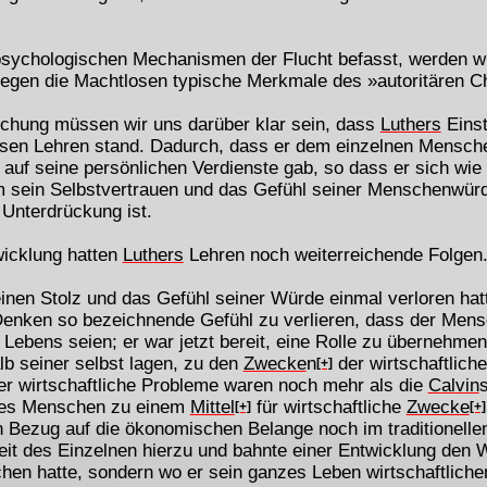
 psychologischen Mechanismen der Flucht befasst, werden wir
 gegen die Machtlosen typische Merkmale des »autoritären C
chung müssen wir uns darüber klar sein, dass
Luthers
Einst
ösen Lehren stand. Dadurch, dass er dem einzelnen Mensche
 auf seine persönlichen Verdienste gab, so dass er sich wi
 sein Selbstvertrauen und das Gefühl seiner Menschenwürd
 Unterdrückung ist.
wicklung hatten
Luthers
Lehren noch weiterreichende Folgen
en Stolz und das Gefühl seiner Würde einmal verloren hatt
 Denken so bezeichnende Gefühl zu verlieren, dass der Mens
Lebens seien; er war jetzt bereit, eine Rolle zu übernehmen
b seiner selbst lagen, zu den
Zwecke
n
der wirtschaftlich
[+]
r wirtschaftliche Probleme waren noch mehr als die
Calvin
des Menschen zu einem
Mittel
für wirtschaftliche
Zwecke
[+]
[+]
n Bezug auf die ökonomischen Belange noch im traditionelle
eit des Einzelnen hierzu und bahnte einer Entwicklung den 
chen hatte, sondern wo er sein ganzes Leben wirtschaftliche