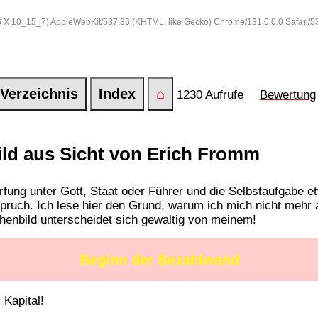
 OS X 10_15_7) AppleWebKit/537.36 (KHTML, like Gecko) Chrome/131.0.0.0 Safari/
Verzeichnis
Index
⌂
1230 Aufrufe
Bewertung
ld aus Sicht von Erich Fromm
rfung unter Gott, Staat oder Führer und die Selbstaufgabe et
ruch. Ich lese hier den Grund, warum ich mich nicht mehr 
henbild unterscheidet sich gewaltig von meinem!
Beginn der Bezahlwand
 Kapital!