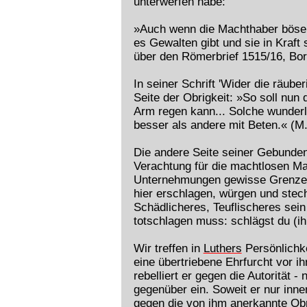
unterwerfen habe:
»Auch wenn die Machthaber böse u
es Gewalten gibt und sie in Kraft s
über den Römerbrief 1515/16, Bor
In seiner Schrift 'Wider die räube
Seite der Obrigkeit: »So soll nun
Arm regen kann... Solche wunder
besser als andere mit Beten.« (M
Die andere Seite seiner Gebunden
Verachtung für die machtlosen M
Unternehmungen gewisse Grenzen üb
hier erschlagen, würgen und stech
Schädlicheres, Teuflischeres sein
totschlagen muss: schlägst du (ih
Wir treffen in
Luthers
Persönlichke
eine übertriebene Ehrfurcht vor ih
rebelliert er gegen die Autorität
gegenüber ein. Soweit er nur inner
gegen die von ihm anerkannte Obr