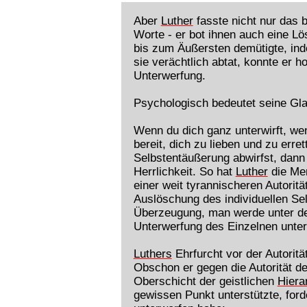
Aber
Luther
fasste nicht nur das b
Worte - er bot ihnen auch eine L
bis zum Äußersten demütigte, inde
sie verächtlich abtat, konnte er
Unterwerfung.
Psychologisch bedeutet seine Gl
Wenn du dich ganz unterwirft, wenn
bereit, dich zu lieben und zu erre
Selbstentäußerung abwirfst, dann 
Herrlichkeit. So hat
Luther
die Men
einer weit tyrannischeren Autorit
Auslöschung des individuellen Se
Überzeugung, man werde unter der 
Unterwerfung des Einzelnen unter
Luthers
Ehrfurcht vor der Autorit
Obschon er gegen die Autorität de
Oberschicht der geistlichen
Hiera
gewissen Punkt unterstützte, ford