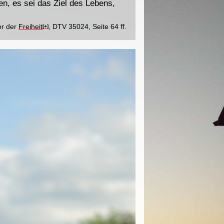
n, es sei das Ziel des Lebens,
or der
Freiheit
, DTV 35024, Seite 64 ff.
[+]