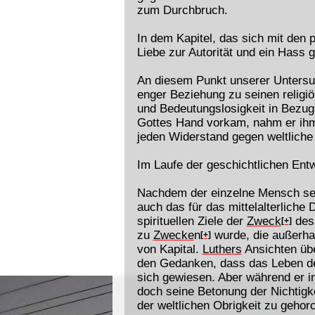
zum Durchbruch.
In dem Kapitel, das sich mit den
Liebe zur Autorität und ein Hass
An diesem Punkt unserer Untersu
enger Beziehung zu seinen religi
und Bedeutungslosigkeit in Bezug
Gottes Hand vorkam, nahm er ihm
jeden Widerstand gegen weltliche
Im Laufe der geschichtlichen Ent
Nachdem der einzelne Mensch sein
auch das für das mittelalterliche
spirituellen Ziele der
Zweck
des 
[+]
zu
Zwecke
n
wurde, die außerhal
[+]
von Kapital.
Luthers
Ansichten übe
den Gedanken, dass das Leben 
sich gewiesen. Aber während er i
doch seine Betonung der Nichtigk
der weltlichen Obrigkeit zu gehor