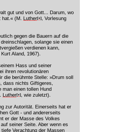
lt gut und von Gott... Darum, wo
t hat.« (M.
Luther
, Vorlesung
[+]
eutlich gegen die Bauern auf die
n dreinschlagen, solange sie einen
utvergießen verdienen kann,
Kurt Aland, 1967).
 seinem Hass und seiner
 ihren revolutionären
r die berühmte Stelle: »Drum soll
 dass nichts Giftigeres,
ie man einen tollen Hund
M.
Luther
, wie zuletzt).
[+]
 zur Autorität. Einerseits hat er
chen Gott - und andererseits
immt er der Masse des Volkes
r auf seiner Seite. Aber wenn es
e tiefe Verachtung der Massen