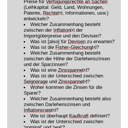
Preise für
Verfügungsrechte an Sachen
(Leihkapital: Geld, Land, Wohnungen,
Patente,
Rechte
, Informationen, usw.)
[+]
entwickeln?
Welcher Zusammenhang besteht
zwischen der
Inflation
der
[+]
Importgüterpreise und den Devisen?
Was ist [also] für
Devisen
zu erwarten?
Was ist die
Fisher-Gleichung
?
[+]
Welcher Zusammenhang besteht
zwischen der Höhe der Darlehenszinsen
und der Sparzinsen?
Was ist eine
Zinsspanne
?
[+]
Was ist der Unterschied zwischen
Seignorage
und
Zinsspanne
?
[+]
Woher kommen die Zinsen für die
Sparer?
Welcher Zusammenhang besteht also
zwischen Darlehenszinsen und
Inflationsrate
?
[+]
Wie ist überhaupt
Kaufkraft
definiert?
Was ist der Unterschied zwischen
'nominal' und 'real'?