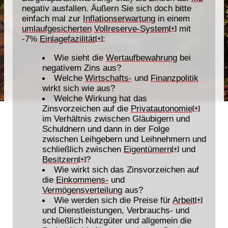
negativ ausfallen. Äußern Sie sich doch bitte
einfach mal zur
Inflationserwartung
in einem
umlaufgesicherten
Vollreserve-System
mit
[+]
-7%
Einlagefazilität
:
[+]
Wie sieht die
Wertaufbewahrung
bei
negativem Zins aus?
Welche
Wirtschafts-
und
Finanzpolitik
wirkt sich wie aus?
Welche Wirkung hat das
Zinsvorzeichen auf die
Privatautonomie
[+]
im Verhältnis zwischen Gläubigern und
Schuldnern und dann in der Folge
zwischen Leihgebern und Leihnehmern und
schließlich zwischen
Eigentümern
und
[+]
Besitzern
?
[+]
Wie wirkt sich das Zinsvorzeichen auf
die
Einkommens-
und
Vermögensverteilung
aus?
Wie werden sich die Preise für
Arbeit
[+]
und Dienstleistungen, Verbrauchs- und
schließlich Nutzgüter und allgemein die