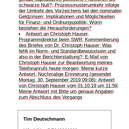
schwarze Null?; Prozessmusterumkehr infolge
der Umkehr des Vorzeichens bei den nominalen
Geldzinsen; Implikationen und Möglichkeiten
für Finanz- und Ordnungspolitik; Worin
bestehen die Herausforderungen?
Antwort an Christoph Hauser,
Programmdirektor beim SWR; Kommentierung
des Briefes von Dr. Christoph Hauser; Was
fehlt im Norm- und Standardbewusstsein und
also in der Berichterstattung?; E-Mail von
Christoph Hauser zur Beantwortung meines
Telefonanrufs heute morgen; Meine kurze
Antwort; Nochmalige Erinnerung (gesendet
Montag, 30. September 2019 09:08); Antwort
von Christoph Hauser vom 01.10.19 um 11:59;
Meine Antwort mit Bitte um genaue Angaben
zum Abschluss des Vorgangs
Tim Deutschmann