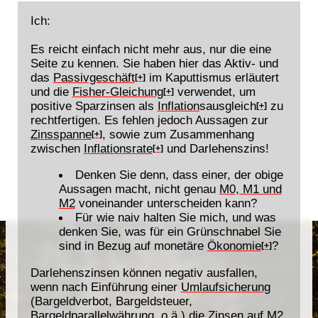
Ich:
Es reicht einfach nicht mehr aus, nur die eine
Seite zu kennen. Sie haben hier das Aktiv- und
das
Passivgeschäft
im Kaputtismus erläutert
[+]
und die
Fisher-Gleichung
verwendet, um
[+]
positive Sparzinsen als
Inflation
sausgleich
zu
[+]
rechtfertigen. Es fehlen jedoch Aussagen zur
Zinsspanne
, sowie zum Zusammenhang
[+]
zwischen
Inflationsrate
und Darlehenszins!
[+]
Denken Sie denn, dass einer, der obige
Aussagen macht, nicht genau
M0, M1 und
M2
voneinander unterscheiden kann?
Für wie naiv halten Sie mich, und was
denken Sie, was für ein Grünschnabel Sie
sind in Bezug auf monetäre
Ökonomie
?
[+]
Darlehenszinsen können negativ ausfallen,
wenn nach Einführung einer
Umlaufsicherung
(Bargeldverbot, Bargeldsteuer,
Bargeldparallelwährung, o.ä.) die Zinsen auf
M2