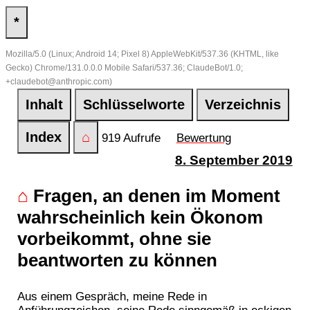
*
Mozilla/5.0 (Linux; Android 14; Pixel 8) AppleWebKit/537.36 (KHTML, like
Gecko) Chrome/131.0.0.0 Mobile Safari/537.36; ClaudeBot/1.0;
+claudebot@anthropic.com)
Inhalt
Schlüsselworte
Verzeichnis
Index
⌂
919 Aufrufe
Bewertung
8. September 2019
⌂
Fragen, an denen im Moment
wahrscheinlich kein Ökonom
vorbeikommt, ohne sie
beantworten zu können
Aus einem Gespräch, meine Rede in
Anführungzeichen, seine Rede sinngemäß in eckigen