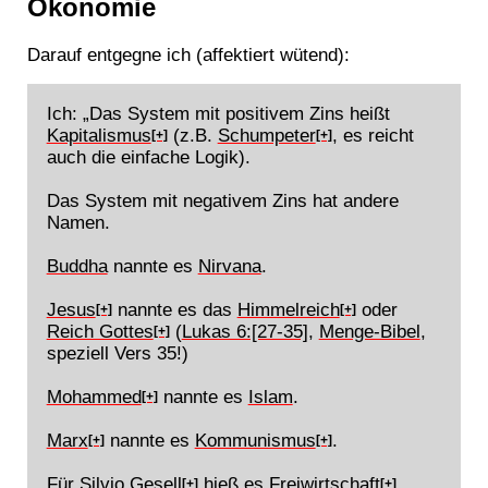
Ökonomie
Darauf entgegne ich (affektiert wütend):
Ich: „Das System mit positivem Zins heißt
Kapitalismus
(z.B.
Schumpeter
, es reicht
[+]
[+]
auch die einfache Logik).
Das System mit negativem Zins hat andere
Namen.
Buddha
nannte es
Nirvana
.
Jesus
nannte es das
Himmelreich
oder
[+]
[+]
Reich Gottes
(
Lukas 6:[27-35]
,
Menge-Bibel
,
[+]
speziell Vers 35!)
Mohammed
nannte es
Islam
.
[+]
Marx
nannte es
Kommunismus
.
[+]
[+]
Für
Silvio Gesell
hieß es
Freiwirtschaft
.
[+]
[+]