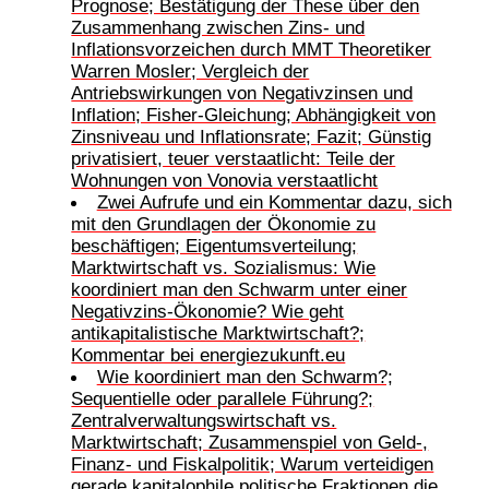
Prognose; Bestätigung der These über den
Zusammenhang zwischen Zins- und
Inflationsvorzeichen durch MMT Theoretiker
Warren Mosler; Vergleich der
Antriebswirkungen von Negativzinsen und
Inflation; Fisher-Gleichung; Abhängigkeit von
Zinsniveau und Inflationsrate; Fazit; Günstig
privatisiert, teuer verstaatlicht: Teile der
Wohnungen von Vonovia verstaatlicht
Zwei Aufrufe und ein Kommentar dazu, sich
mit den Grundlagen der Ökonomie zu
beschäftigen; Eigentumsverteilung;
Marktwirtschaft vs. Sozialismus: Wie
koordiniert man den Schwarm unter einer
Negativzins-Ökonomie? Wie geht
antikapitalistische Marktwirtschaft?;
Kommentar bei energiezukunft.eu
Wie koordiniert man den Schwarm?;
Sequentielle oder parallele Führung?;
Zentralverwaltungswirtschaft vs.
Marktwirtschaft; Zusammenspiel von Geld-,
Finanz- und Fiskalpolitik; Warum verteidigen
gerade kapitalophile politische Fraktionen die