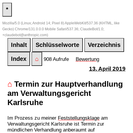
*
Mozilla/5.0 (Linux; Android 14; Pixel 8) AppleWebKit/537.36 (KHTML, like
Gecko) Chrome/131.0.0.0 Mobile Safari/537.36; ClaudeBot/1.0;
+claudebot@anthropic.com)
Inhalt
Schlüsselworte
Verzeichnis
Index
⌂
908 Aufrufe
Bewertung
13. April 2019
⌂
Termin zur Hauptverhandlung
am Verwaltungsgericht
Karlsruhe
Im Prozess zu meiner
Feststellungsklage
am
Verwaltungsgericht Karlsruhe ist Termin zur
mündlichen Verhandlung anberaumt auf