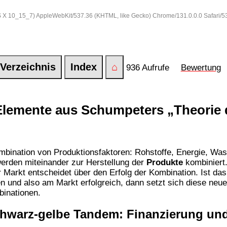
 OS X 10_15_7) AppleWebKit/537.36 (KHTML, like Gecko) Chrome/131.0.0.0 Safari/
Verzeichnis
Index
⌂
936 Aufrufe
Bewertung
Elemente aus Schumpeters „Theorie d
ombination von Produktionsfaktoren: Rohstoffe, Energie, Was
werden miteinander zur Herstellung der
Produkte
kombiniert.
arkt entscheidet über den Erfolg der Kombination. Ist das 
en und also am Markt erfolgreich, dann setzt sich diese neu
binationen.
schwarz-gelbe Tandem: Finanzierung un