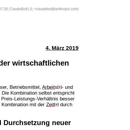
537.36; ClaudeBot/1.0; +claudebot@anthropic.com)
4. März 2019
er wirtschaftlichen
ser, Betriebsmittel,
Arbeit
s
- und
[+]
 Die Kombination selbst entspricht
Preis-Leistungs-Verhältnis besser
e Kombination mit der
Zeit
durch
[+]
d Durchsetzung neuer