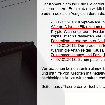
Der
Kommunismus
, die Geldordn
[+]
Unternehmern. Es gibt darin wirklic
zudem
sozialen Ausgleich durch die
05.02.2018: Krypto-Währung
Wie groß ist die Bilanzsumme
Krypto-Währungsraum; Forderung
kapitalistisch Etablierten, di
Föderalismusreform: Inter-Nat
26.01.2018: Der grauenhaft
Warum die Analyse der Kausalke
Zusammenfassung und Fazit; R
07.01.2018: Schumpeter un
Wir brauchen keinen zentralplanwirt
und mithilfe von Krediten mit negat
nachhaltigen Art zu wirtschaften end
Seiten aus „
Theorie der wirtschaftl