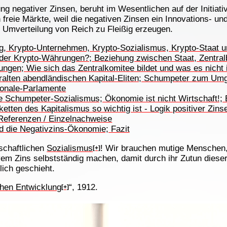
ung negativer Zinsen, beruht im Wesentlichen auf der Initia
h freie Märkte, weil die negativen Zinsen ein Innovations- 
 Umverteilung von Reich zu Fleißig erzeugen.
, Krypto-Unternehmen, Krypto-Sozialismus, Krypto-Staat u
 der Krypto-Währungen?; Beziehung zwischen Staat, Zentr
en; Wie sich das Zentralkomitee bildet und was es nicht is
e uralten abendländischen Kapital-Eliten; Schumpeter zum Umg
ionale-Parlamente
e Schumpeter-Sozialismus; Ökonomie ist nicht Wirtschaft!; 
tten des Kapitalismus so wichtig ist - Logik positiver Zins
eferenzen / Einzelnachweise
d die Negativzins-Ökonomie; Fazit
schaftlichen
Sozialismus
! Wir brauchen mutige Menschen,
[+]
ivem Zins selbstständig machen, damit durch ihr Zutun diese
lich geschieht.
ichen Entwicklung
“, 1912.
[+]