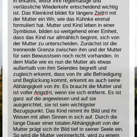
in erkannt, wofür ihre regelmäßige und
verlässliche Wiederkehr entscheidend wichtig
ist. Das Kleinkind bildet für längere
Zeit
mit
[+]
der Mutter ein Wir, wie das Kühnke einmal
formuliert hat. Mutter und Kind leben in einer
Symbiose, bilden so weitgehend einer Einheit,
dass das Kind nur allmählich beginnt, sich von
der Mutter zu unterscheiden. Zunächst ist die
trennende Grenze zwischen ihm und der Mutter
für sein Bewusstsein noch nicht vorhanden. In
dem Maße wie es nun die Mutter als etwas
außerhalb von ihm Seiendes begreift und
zugleich erkennt, dass von ihr alle Befriedigung
und Beglückung kommt, erkennt es auch seine
Abhängigkeit von ihr. Es braucht die Mutter und
ist voller
Angst
, wenn sie sich entfernt. Es ist
[+]
ganz auf die angewiesen und auf sie
ausgerichtet, sie ist sein wichtigster
Bezugspunkt. Das Kind nimmt ihr Bild und ihr
Wesen mit allen Sinnen in sich auf. Durch die
lange Dauer einer totalen Abhängigkeit von der
Mutter prägt sich ihr Bild tief in seiner Seele ein.
So wird die Mutter verinnerlicht, wird zu einem