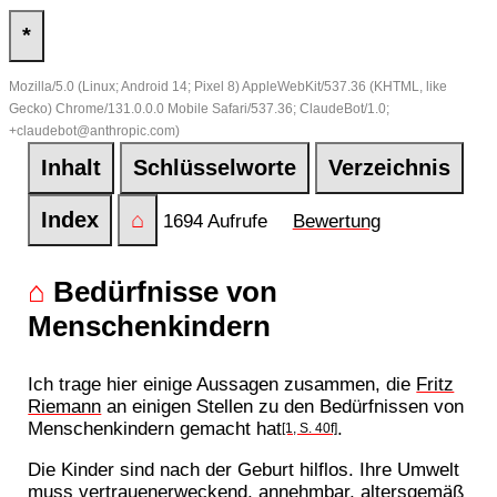
*
Mozilla/5.0 (Linux; Android 14; Pixel 8) AppleWebKit/537.36 (KHTML, like
Gecko) Chrome/131.0.0.0 Mobile Safari/537.36; ClaudeBot/1.0;
+claudebot@anthropic.com)
Inhalt
Schlüsselworte
Verzeichnis
Index
⌂
1694 Aufrufe
Bewertung
⌂
Bedürfnisse von
Menschenkindern
Ich trage hier einige Aussagen zusammen, die
Fritz
Riemann
an einigen Stellen zu den Bedürfnissen von
Menschenkindern gemacht hat
.
[1, S. 40f]
Die Kinder sind nach der Geburt hilflos. Ihre Umwelt
muss vertrauenerweckend, annehmbar, altersgemäß